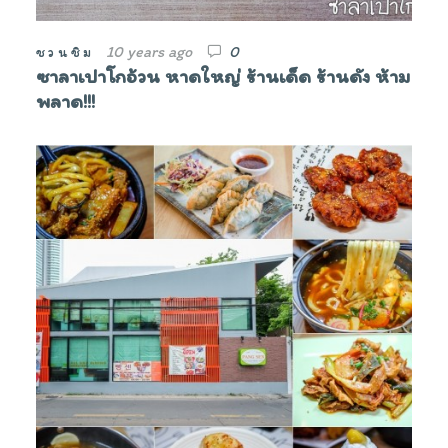
10 years ago
0
ชวนชิม
ซาลาเปาโกอ้วน หาดใหญ่ ร้านเด็ด ร้านดัง ห้าม
พลาด!!!