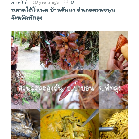
10 years ago
0
ภาคใต้
หลาดใต้โหนด บ้านจันนา อำเภอควนขนุน
จังหวัดพัทลุง