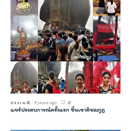
9 years ago
0
ประเพณี
แชร์ประสบการณ์ครั้งแรก ขึ้นเขาคิชฌกูฏ