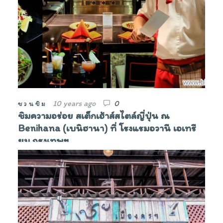
10 years ago
0
ชวนชิม
ชิมความอร่อย สเต็กเฮ้าส์สไตล์ญี่ปุ่น ณ
Benihana (เบนิฮานา) ที่ โรงแรมอวานี เอเทรี
ยม กรุงเทพฯ