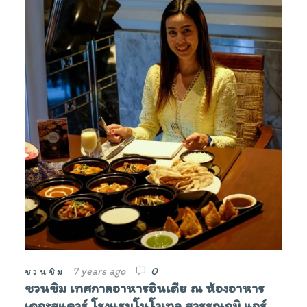
7 years ago
0
ชวนชิม
ชวนชิม เทศกาลอาหารอินเดีย ณ ห้องอาหาร
เดอะสแควร์ โรงแรมโนโวเทล สุวรรณภูมิ แอร์