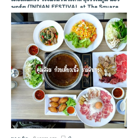
พอร์ต (INDIAN FESTIVAL at The Square
Novoltel Suvarnabhumi Airport Hotel)
9 years ago
0