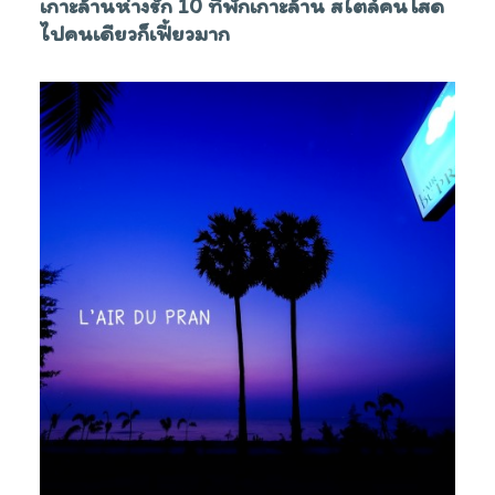
เกาะล้านห่างรัก 10 ที่พักเกาะล้าน สไตล์คนโสด
ไปคนเดียวก็เฟี้ยวมาก