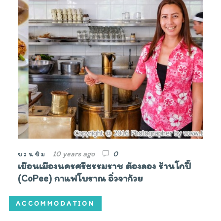
10 years ago
0
ชวนชิม
เยือนเมืองนครศรีธรรมราช ต้องลอง ร้านโกปี๊
(CoPee) กาแฟโบราณ อิ่วจาก้วย
ACCOMMODATION