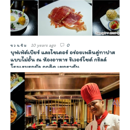
10 years ago
0
ชวนชิม
บุฟเฟ่ต์เบียร์ และไซเดอร์ อร่อยเพลินคู่ทาปาส
แบบไม่อั้น ณ ห้องอาหาร ริเวอร์ไซด์ กริลล์
โรงแรมรอยัล ออคิด เชอราตัน