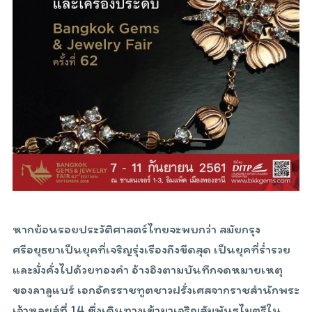
หากย้อนรอยประวัติศาสตร์ไทยจะพบกว่า สมัยกรุง
ศรีอยุธยาเป็นยุคที่เจริญรุ่งเรืองถึงขีดสุด เป็นยุคที่ร่ำรวย
และมั่งคั่งไปด้วยทองคำ อ้างอิงตามบันทึกจดหมายเหตุ
ของลาลูแบร์ เอกอัครราชทูตชาวฝรั่งเศสจากราชสำนักพระ
เจ้าหลุยส์ที่ 14 ซึ่งเดินทางเข้ามาเจริญสัมพันธไมตรีใน