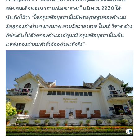
สมัยสมเด็จพระนารายณ์มหาราช ในปีพ.ศ. 2230 ได้
บันทึกไว้ว่า
“ในกรุงศรีอยุธยานั้นมีพระพุทธรูปทองคำและ
วัตถุทองคำต่างๆ มากมาย ตามวัดวาอาราม โบสถ์ วิหาร ต่าง
ก็ประดับไปด้วยทองคำและอัญมณี กรุงศรีอยุธยานั้นเป็น
แหล่งทองคำสมคำร่ำลืออย่างแท้จริง”