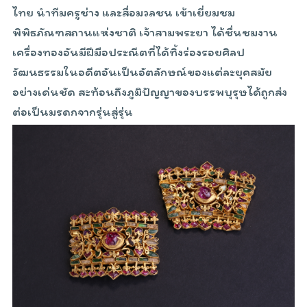
ไทย นำทีมครูช่าง และสื่อมวลชน เข้าเยี่ยมชม
พิพิธภัณฑสถานแห่งชาติ เจ้าสามพระยา ได้ชื่นชมงาน
เครื่องทองอันมีฝีมือประณีตที่ได้ทิ้งร่องรอยศิลป
วัฒนธรรมในอดีตอันเป็นอัตลักษณ์ของแต่ละยุคสมัย
อย่างเด่นชัด สะท้อนถึงภูมิปัญญาของบรรพบุรุษได้ถูกส่ง
ต่อเป็นมรดกจากรุ่นสู่รุ่น