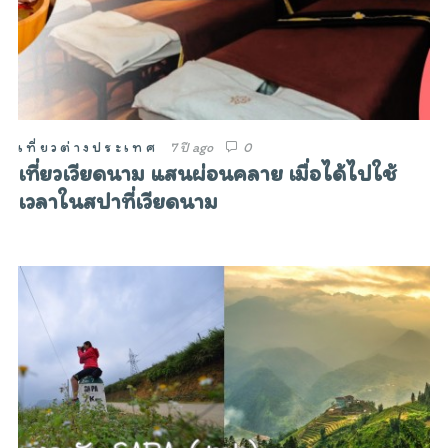
เที่ยวต่างประเทศ
7 ปี ago
0
เที่ยวเวียดนาม แสนผ่อนคลาย เมื่อได้ไปใช้
เวลาในสปาที่เวียดนาม