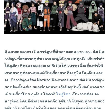
นินจาจอมคาถา เป็นการ์ตูนที่มีหลายตอนมาก แถมยังเป็น
การ์ตูนที่สามารถดูค่าเวลาและดูได้ทุกเพศทุกวัย เรียกว่าถ้า
ได้ดูต้องติดจนงอมแงมเลยก็เป็นได้ เพราะเนื้อเรื่องทำให้
เราอยากดูต่อจนจบแต่เป็นเรื่องยากที่จะดูในวันเดียวและ
จบ ซึ่งการ์ตูนเรื่อง Naruto นินจาจอมคาถา ยังเป็นการ์ตูน
ยอดฮิตตั้งแต่เผยแพร่ออกมาจนถึงปัจจุบันนี้ ยังมีภาคแยก
เขียนเรื่องโดย อุเคียว โคดาจิ
โบรูโตะ
เป็นภาคต่อของ
นารูโตะ โดยมีตัวละครหลักคือ อุซึมากิ โบรูตะ ลูกชายของ
อุซึมากิ นารูโตะ ถือว่าเป็นสุดยอดการ์ตูนมังงะจริงๆ หาก