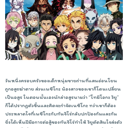
วันหนึ่งครอบครัวของเด็กหนุ่มขายถ่านที่แสนอ่อนโยน
ถูกอสูรฆ่าตาย ส่วนเนซึโกะ น้องสาวของเขาก็โดนเปลี่ยน
เป็นอสูร ในตอนนั้นเองนักล่าอสูรนามว่า “โทมิโอกะ งิยู”
ก็ได้ปรากฏตัวขึ้นและคิดจะกำจัดเนซึโกะ ทว่าเขาก็ต้อง
ประหลาดใจที่เนซึโกะกับทันจิโร่กลับปกป้องกันและกัน
ยิ่งได้เห็นฝีมือการต่อสู้ของทันจิโร่ทำให้ งิยูตัดสินใจส่งตัว