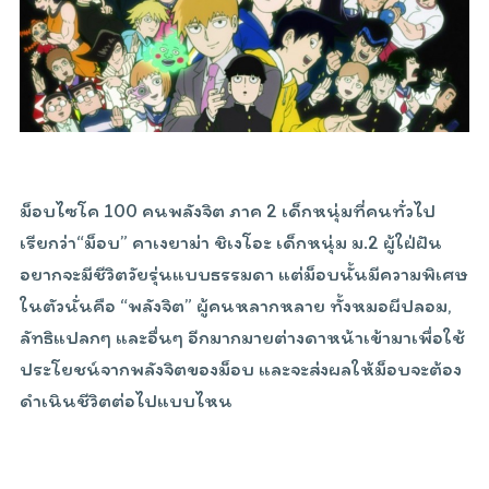
ม็อบไซโค 100 คนพลังจิต ภาค 2 เด็กหนุ่มที่คนทั่วไป
เรียกว่า“ม็อบ” คาเงยาม่า ชิเงโอะ เด็กหนุ่ม ม.2 ผู้ใฝ่ฝัน
อยากจะมีชีวิตวัยรุ่นแบบธรรมดา แต่ม็อบนั้นมีความพิเศษ
ในตัวนั่นคือ “พลังจิต” ผู้คนหลากหลาย ทั้งหมอผีปลอม,
ลัทธิแปลกๆ และอื่นๆ อีกมากมายต่างดาหน้าเข้ามาเพื่อใช้
ประโยชน์จากพลังจิตของม็อบ และจะส่งผลให้ม็อบจะต้อง
ดำเนินชีวิตต่อไปแบบไหน