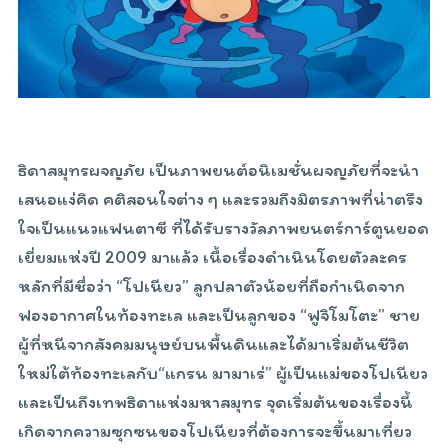
ธิดาสมุทรผจญภัย เป็นภาพยนต์อนิเมชั่นผจญภัยที่จะนำ
เสนอแง่คิด คติสอนใจต่าง ๆ และรวมถึงมิตรภาพที่น่าตรึง
ใจเป็นแนวแฟนตาซี ที่ได้รับรางวัลภาพยนตร์การ์ตูนยอด
เยี่ยมแห่งปี 2009 มาแล้ว เนื้อเรื่องดำเนินโดยตัวละคร
หลักที่มีชื่อว่า “โปเนียว” ลูกปลาตัวน้อยที่ถือกำเนิดจาก
ฟองอากาศในท้องทะเล และเป็นลูกของ “ฟูจิโมโตะ” ชาย
ผู้ที่หนีจากสังคมมนุษย์บนพื้นดินและได้มาเริ่มต้นชีวิต
ใหม่ใต้ท้องทะเลกับ“แกรน มามาเร่” ผู้เป็นแม่ของโปเนียว
และเป็นถึงเทพธิดาแห่งมหาสมุทร จุดเริ่มต้นของเรื่องนี้
เกิดจากความซุกซนของโปเนียวที่ต้องการจะขึ้นมาเที่ยว