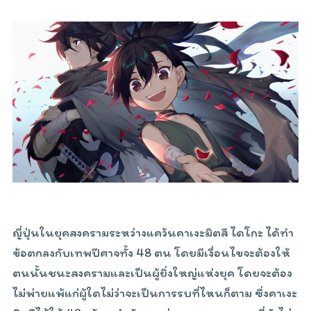
ญี่ปุ่นในยุคสงครามระหว่างแคว้นคาเงะมิตสึ ไดโกะ ได้ทำ
ข้อตกลงกับเทพปีศาจทั้ง 48 ตน โดยมีเงื่อนไขจะต้องให้
ตนนั้นชนะสงครามและเป็นผู้ยิ่งใหญ่แห่งยุค โดยจะต้อง
ไม่พ่ายแพ้แก่ผู้ใดไม่ว่าจะเป็นการรบที่ไหนก็ตาม ซึ่งคาเงะ