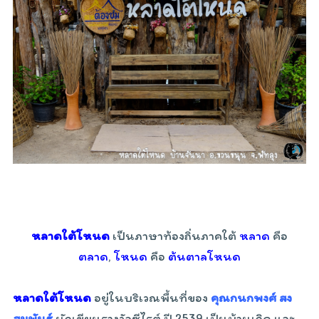
หลาดใต้โหนด
เป็นภาษาท้องถิ่นภาคใต้
หลาด
คือ
ตลาด
,
โหนด
คือ
ต้นตาลโหนด
หลาดใต้โหนด
อยู่ในบริเวณพื้นที่ของ
คุณกนกพงศ์ สง
สมพันธุ์
นักเขียนรางวัลซีไรต์ ปี 2539 เป็นบ้านเกิด และ