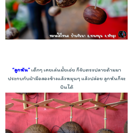
“ลูกหัน”
เด็กๆ เคยเล่นมั้ยเอ่ย ก็จับตรงปลายด้ามมา
ประกบกับฝ่ามือสองข้างแล้วหมุนๆ แล้วปล่อย ลูกหันก็จะ
บินได้