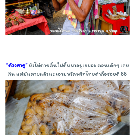
“ด้วงสาคู”
ยังไม่ตายดิ้นไปดิ้นมาอยู่เลยอะ ตอนเด็กๆ เคย
กิน แต่มันตายแล้วนะ เอามาผัดพริกไทยดำก็อร่อยดี อิอิ