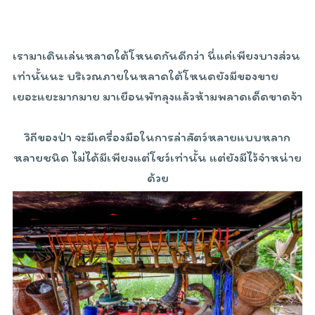
เรามาเดินเล่นหลาดใต้โหนดกันดีกว่า นี่แค่เพียงบางส่วน
เท่านั้นนะ บริเวณภายในหลาดใต้โหนดยังมีของขาย
เยอะแยะมากมาย มาเยือนพัทลุงแล้วห้ามพลาดเด็ดขาดจ้า
วิถีของป่า จะมีเครื่องมือในการล่าสัตว์หลายแบบหลาก
หลายชนิด ไม่ได้มีเพียงแต่โชว์เท่านั้น แต่ยังมีไว้จำหน่าย
ด้วย