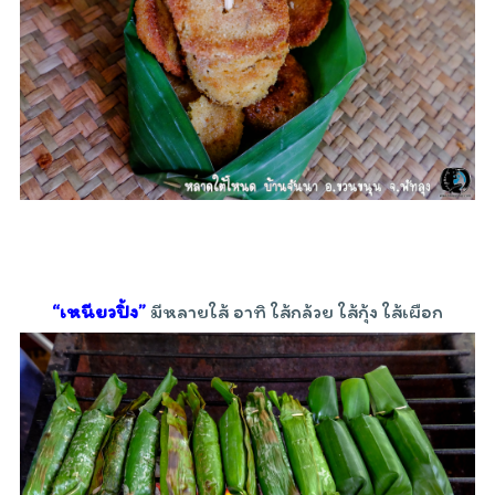
“เหนียวปิ้ง”
มีหลายใส้ อาทิ ใส้กล้วย ใส้กุ้ง ใส้เผือก