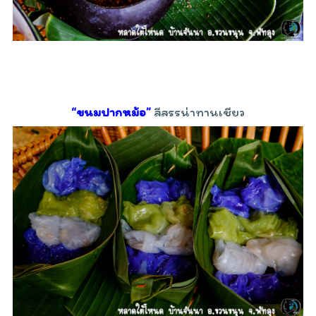
“ขนมปากหม้อ”
สีสรรน่าทานเชียว