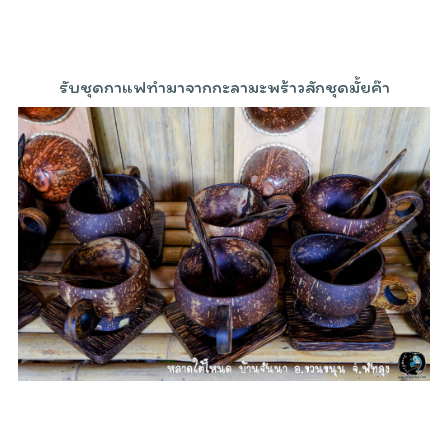
รับชุดกาแฟทำมาจากกะลามะพร้าวสักชุดมั้ยค๊า