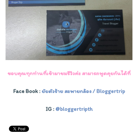
ขอบคุณทุกท่านที่เข้ามาชมรีวิวค่ะ สามารถพูดคุยกันได้ที่
Face Book :
ยัยตัวร้าย สะพายกล้อง /
Bloggertrip
IG :
@bloggertripth