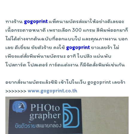
ทางร้าน
gogoprint
แพ็คนามบัตรส่งมาให้อย่างดีเลยอะ
เนื้อกระดาษหนาดี เพราะเลือก 300 แกรม สีพิมพ์ออกมาก็
ไม่ได้ต่างจากต้นฉบับที่ออกแบบไป และคุณภาพงาน บอก
เลย ดีเยี่ยม ยัยตัวร้าย คงใช้
gogoprint
ยาวเลยจ้า ไม่
เพียงแต่สั่งพิมพ์นามบัตรนะ อาทิ ใบปลิว แผ่นพับ
โปสการ์ด โปสเตอร์ การ์ดแต่งงาน ก็มีจัดสั่งพิมพ์เช่นกัน
อยากสั่งนามบัตรแล้วชิมิ เข้าไปในเว็บ gogoprint เลยจ้า
>>>>>>>
www.gogoprint.co.th