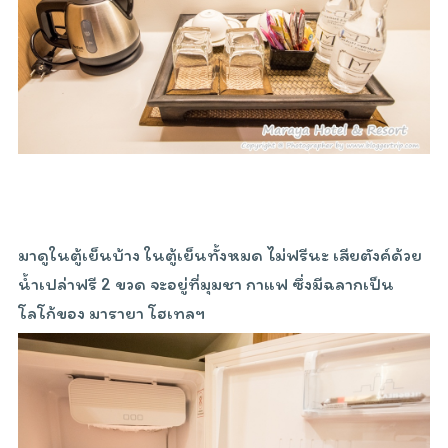
มาดูในตู้เย็นบ้าง ในตู้เย็นทั้งหมด ไม่ฟรีนะ เสียตังค์ด้วย
น้ำเปล่าฟรี 2 ขวด จะอยู่ที่มุมชา กาแฟ ซึ่งมีฉลากเป็น
โลโก้ของ มารายา โฮเทลฯ