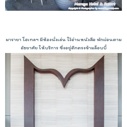
มารายา โฮเทลฯ มีห้องนั่งเล่น ไว้อ่านหนังสือ พักผ่อนตาม
อัธยาศัย ให้บริการ ซึ่งอยู่ตึกตรงข้ามล็อบบี้