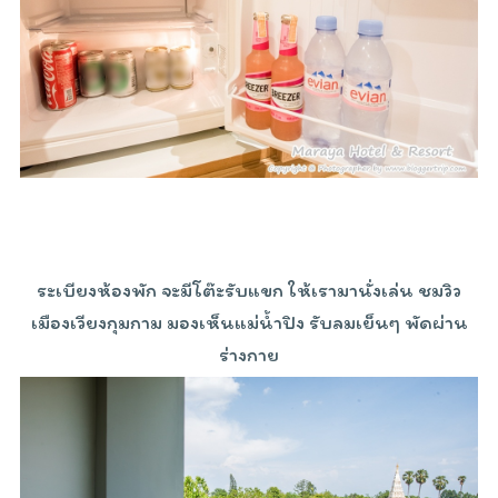
ระเบียงห้องพัก จะมีโต๊ะรับแขก ให้เรามานั่งเล่น ชมวิว
เมืองเวียงกุมกาม มองเห็นแม่น้ำปิง รับลมเย็นๆ พัดผ่าน
ร่างกาย