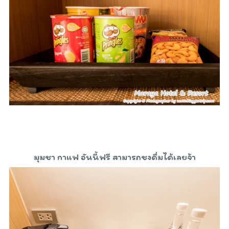
มุมชา กาแฟ อันนี้ฟรี สามารถชงดื่มได้เลยจ้า