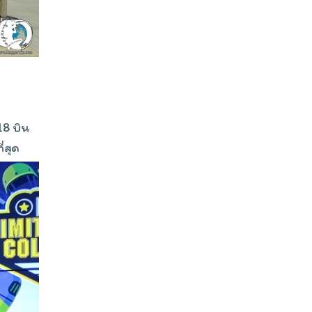
18 บิน
่สุด