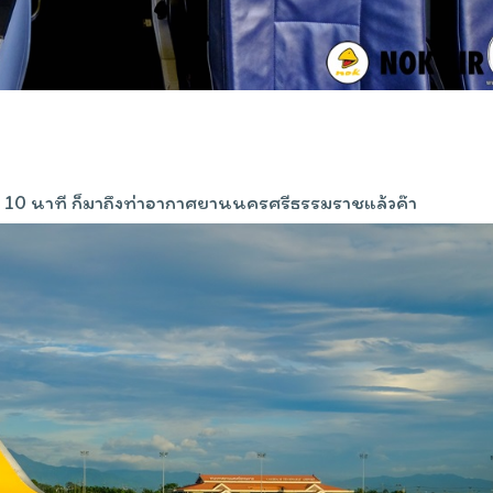
มง 10 นาที ก็มาถึงท่าอากาศยานนครศรีธรรมราชแล้วค๊า