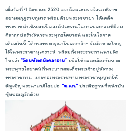
เมื่อวันที่ 4 สิงหาคม 2520 สมเด็จพระบรมโอรสาธิราช
สยามมกุฎราชกุมาร พร้อมด้วยพระวรชายา ได้เสด็จ
พระราชดำเนินมาเป็นองค์ประธานในการประกอบพิธีวาง
ศิลาฤกษ์สร้างวิหารพระพุทธไสยาสน์ และในโอกาส
เดียวกันนี้ ได้ทรงพระกรุณาโปรดเกล้าฯ รับวัดหาดใหญ่
ไว้ในพระราชานุเคราะห์ พร้อมทั้งพระราชทานนามวัด
ใหม่ว่า
“วัดมหัตตมังคลาราม”
เพื่อให้สอดคล้องกับนาม
พระพุทธไสยาสน์ที่พระบาทสมเด็จพระเจ้าอยู่หัวทรง
พระราชทาน และทรงพระราชทานพระราชานุญาตให้
อัญเชิญพระนามาภิไธยย่อ
“ม.ว.ก.”
ประดิษฐานที่หน้าบัน
ซุ้มประตูวัดด้วย