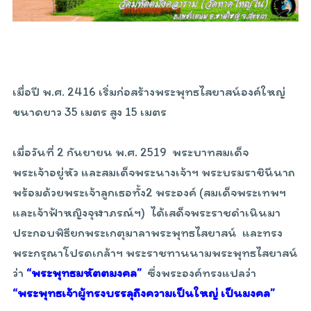
เมื่อปี พ.ศ. 2416 เริ่มก่อสร้างพระพุทธไสยาสน์องค์ใหญ่
ขนาดยาว 35 เมตร สูง 15 เมตร
เมื่อวันที่ 2 กันยายน พ.ศ. 2519 พระบาทสมเด็จ
พระเจ้าอยู่หัว และสมเด็จพระนางเจ้าฯ พระบรมราชินีนาถ
พร้อมด้วยพระเจ้าลูกเธอทั้ง2 พระองค์ (สมเด็จพระเทพฯ
และเจ้าฟ้าหญิงจุฬาภรณ์ฯ) ได้เสด็จพระราชดำเนินมา
ประกอบพิธียกพระเกตุมาลาพระพุทธไสยาสน์ และทรง
พระกรุณาโปรดเกล้าฯ พระราชทานนามพระพุทธไสยาสน์
ว่า
“
พระพุทธมหัตตมงคล”
ซึ่งพระองค์ทรงแปลว่า
“พระพุทธเจ้าผู้ทรงบรรลุถึงความเป็นใหญ่ เป็นมงคล”