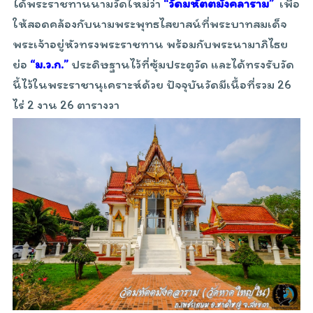
ได้พระราชทานนามวัดใหม่ว่า
“วัดมหัตตมังคลาราม”
เพื่อ
ให้สอดคล้องกับนามพระพุทธไสยาสน์ที่พระบาทสมเด็จ
พระเจ้าอยู่หัวทรงพระราชทาน พร้อมกับพระนามาภิไธย
ย่อ
“ม.ว.ก.”
ประดิษฐานไว้ที่ซุ้มประตูวัด และได้ทรงรับวัด
นี้ไว้ในพระราชานุเคราะห์ด้วย ปัจจุบันวัดมีเนื้อที่รวม 26
ไร่ 2 งาน 26 ตารางวา