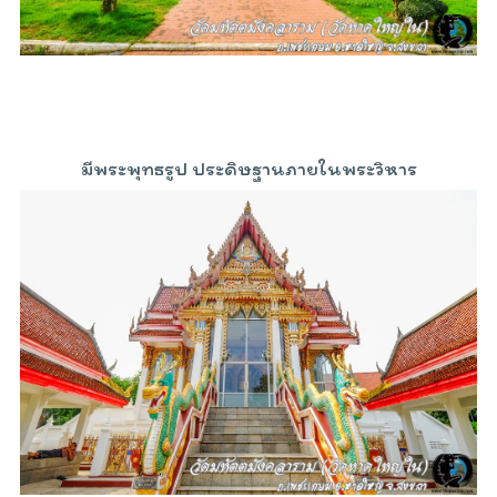
มีพระพุทธรูป ประดิษฐานภายในพระวิหาร