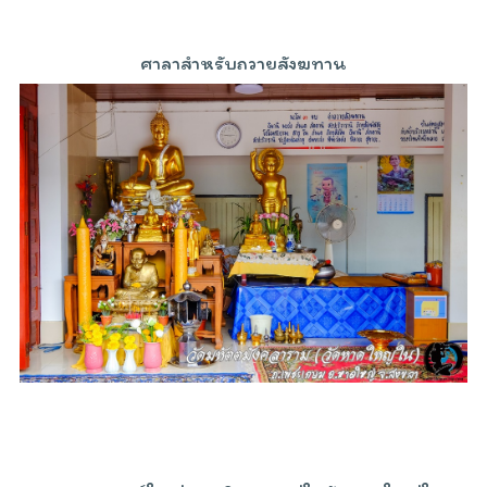
ศาลาสำหรับถวายสังฆทาน