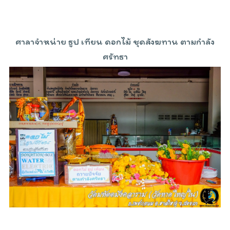
ศาลาจำหน่าย ธูป เทียน ดอกไม้ ชุดสังฆทาน ตามกำลัง
ศรัทธา