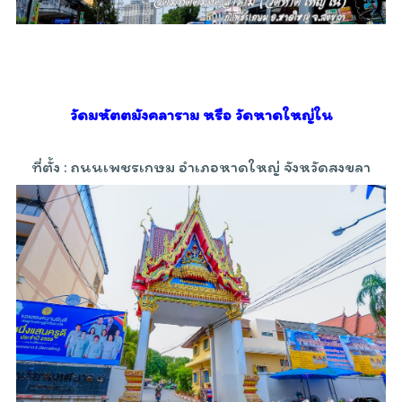
วัดมหัตตมังคลาราม หรือ วัดหาดใหญ่ใน
ที่ตั้ง : ถนนเพชรเกษม อำเภอหาดใหญ่ จังหวัดสงขลา