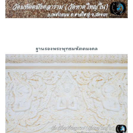
ฐานรองพระพุทธมหัตตมงคล