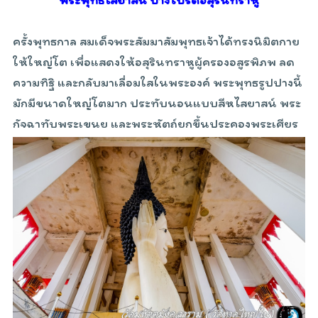
ครั้งพุทธกาล สมเด็จพระสัมมาสัมพุทธเจ้าได้ทรงนิมิตกาย
ให้ใหญ่โต เพื่อแสดงให้อสุรินทราหูผู้ครองอสูรพิภพ ลด
ความทิฐิ และกลับมาเลื่อมใสในพระองค์ พระพุทธรูปปางนี้
มักมีขนาดใหญ่โตมาก ประทับนอนแบบสีหไสยาสน์ พระ
กัจฉาทับพระเขนย และพระหัตถ์ยกขึ้นประคองพระเศียร