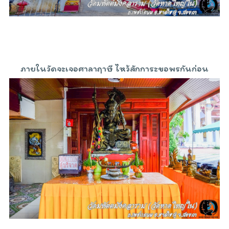
ภายในวัดจะเจอศาลาฤาษี ไหว้สักการะขอพรกันก่อน