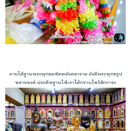
ภายใต้ฐานพระพุทธมหัตตมังคลาราม ยังมีพระพุทธรูป
หลายองค์ ประดิษฐานให้เราได้กราบไหว้สักการะ