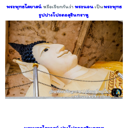
พระพุทธไสยาสน์
หรือเรียกกันว่า
พระนอน
เป็น
พระพุทธ
รูปปางโปรดอสุรินทราหู
พระพุทธไสยาสน์ ปางโปรดอสุรินทราหู