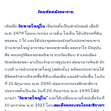
วัดมหัตตมังคลาราม
เดิมชื่อ
วัดหาดใหญ่ใน
เริ่มก่อตั้งเป็นสำนักสงฆ์ เมื่อปี
พ.ศ. 2479 โดยนายทอง นางฉิ้น ใจเย็น ได้บริจาคที่ดิน
ของตน 1 ไร่ และได้ประชุมตกลงร่วมกับประชาชนชาว
บ้านหาดใหญ่ อาราธนาพระมหาคลิ้ง อตฺถจาโร ปัจจุบัน
คือ พระครูวิจิตรพรหมวิหาร จากวัดเลียบ อำเภอเมือง
จังหวัดสงขลา มาเป็นเจ้าอาวาสรูปแรก ต่อมานายจินต์ รัก
การดี นายอำเภอหาดใหญ่ (สมัยนั้น) พร้อมประชาชนได้
มีจิตศรัทธาบริจาคซื้อที่ดินเพิ่มเติม และสร้างวัดขึ้น ในวัน
ที่ 10 มิถุนายน พ.ศ. 2490 ต่อมากระทรวงศึกษาธิการ
ประกาศตั้งเป็นวัด วันที่ 24 กันยายน พ.ศ. 2490 ให้มี
นามว่า
“วัดหาดใหญ่ใน”
และได้เปลี่ยนนามใหม่เมื่อวันที่
10 มกราคม พ.ศ. 2523 โดย
สมเด็จพระบรมโอรสาธิราชฯ