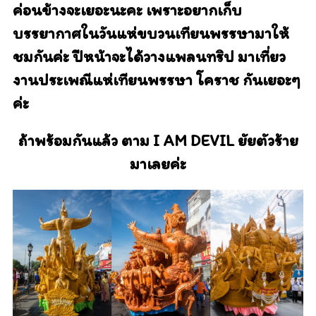
ค่อนข้างจะเยอะนะคะ เพราะอยากเก็บ
บรรยากาศในวันแห่ขบวนเทียนพรรษามาให้
ชมกันค่ะ
ปีหน้าจะได้วางแพลนทริป มาเที่ยว
งานประเพณีแห่เทียนพรรษา โคราช กันเยอะๆ
ค่ะ
ถ้าพร้อมกันแล้ว ตาม I AM DEVIL ยัยตัวร้าย
มาเลยค่ะ