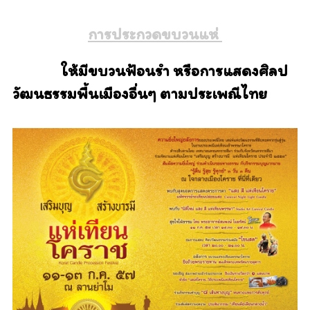
การประกวดขบวนแห่
ให้มีขบวนฟ้อนรำ หรือการแสดงศิลป
วัฒนธรรมพื้นเมืองอื่นๆ ตามประเพณีไทย