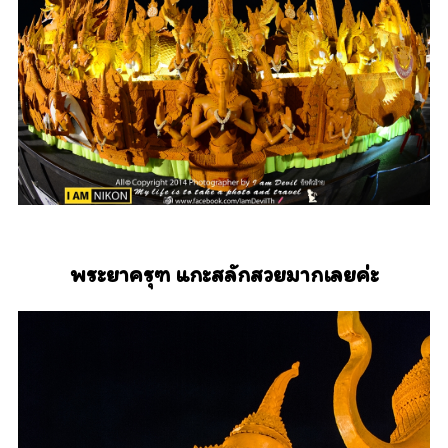
พระยาครุฑ แกะสลักสวยมากเลยค่ะ