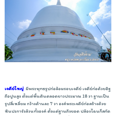
เจดีย์ใหญ่
มีพระพุทธรูปก่อล้อมรอบเจดีย์ เจดีย์ก่อด้วยอิฐ
ถือปูนสูง ตั้งแต่พื้นดินตลอดยาวประมาณ 18 วา ฐานเป็น
รูปสี่เหลี่ยม กว้างด้านละ 7 วา องค์พระเจดีย์ก่อสร้างด้วย
หินปะการังล้วนทั้งองค์ ตั้งแต่ฐานถึงยอด ปล้องไฉนก็สกัด