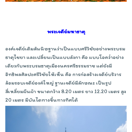
พระเจดีย์มหาธาตุ
องค์เจดีย์เดิมสันนิษฐานว่าเป็นแบบศรีวิชัยอย่างพระบรม
ธาตุไชยา และเปลี่ยนเป็นแบบลังกา คือ แบบโอคว่ำอย่าง
เดียวกับพระบรมธาตุเมืองนครศรีธรรมราช แต่ยังมี
อิทธิพลศิลปะศรีวิชัยให้เห็น คือ การก่อสร้างเจดีย์บริวาร
ล้อมรอบเจดีย์องค์ใหญ่ ฐานเจดีย์มีลักษณะ เป็นรูป
สี่เหลี่ยมผืนผ้า ขนาดกว้าง 8.20 เมตร ยาว 12.20 เมตร สูง
20 เมตร มีบันไดทางขึ้นทางทิศใต้