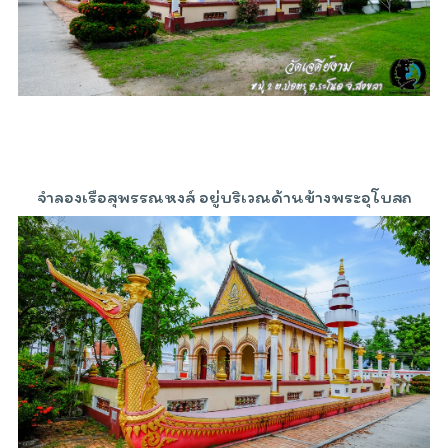
จำลองเรือสุพรรณหงส์ อยู่บริเวณด้านข้างพระอุโบสถ