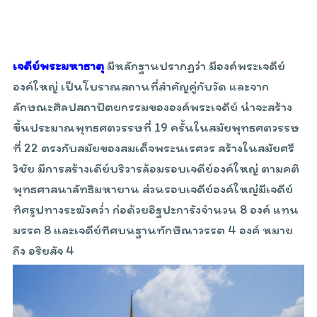
เจดีย์พระมหาธาตุ
มีหลักฐานปรากฏว่า มีองค์พระเจดีย์
องค์ใหญ่ เป็นโบราณสถานที่สำคัญคู่กับวัด และจาก
ลักษณะศิลปสถาปัตยกรรมขององค์พระเจดีย์ น่าจะสร้าง
ขึ้นประมาณพุทธศตวรรษที่ 19 ครั้นในสมัยพุทธศตวรรษ
ที่ 22 ตรงกับสมัยของสมเด็จพระนเรศวร สร้างในสมัยศรี
วิชัย มีการสร้างเดีย์บริวารล้อมรอบเจดีย์องค์ใหญ่ ตามคติ
พุทธศาสนาลัทธิมหายาน ส่วนรอบเจดีย์องค์ใหญ่มีเจดีย์
ทิศรูปทางระฆังคว่ำ ก่อด้วยอิฐปะการังจำนวน 8 องค์ แทน
มรรค 8 และเจดีย์ทิศบนฐานทักษิณาวรรต 4 องค์ หมาย
ถึง อริยสัจ 4