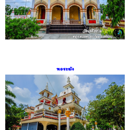
หอระฆัง