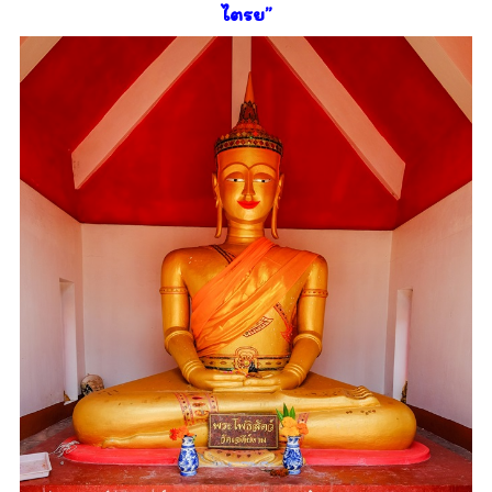
ไตรย”