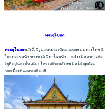
พระอุโบสถ
พระอุโบสถ
หลังนี้ มีรูปแบบสถาปัตยกรรมแบบทรงไทย มี
ใบระกา ช่อฟ้า หางหงส์ มีพาไลหน้า – หลัง เป็นอาคารก่อ
อิฐถือปูนสูงชั้นเดียว โครงสร้างหลังคาเป็นไม้ มุงด้วย
กระเบื้องดินเผาเคลือบสี