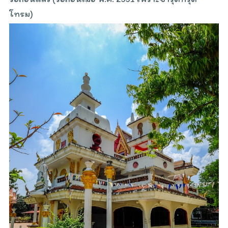
โทรม)