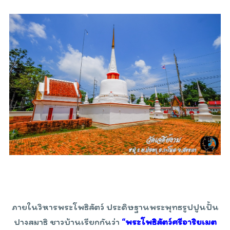
ภายในวิหารพระโพธิสัตว์ ประดิษฐานพระพุทธรูปปูนปั้น
ปางสมาธิ ชาวบ้านเรียกกันว่า
“พระโพธิสัตว์ศรีอาริยเมต