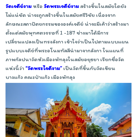
วัดเจดีย์งาม
หรือ
วัดพระเจดีย์งาม
สร้างขึ้นในสมัยใดยัง
ไม่แน่ชัด น่าจะถูกสร้างขึ้นในสมัยศรีวิชัย เนื่องจาก
ลักษณะสถาปัตยกรรมขององค์เจดีย์ น่าจะมีเค้าว่าสร้างมา
ตั้งแต่สมัยพุทศตวรรษที่ 1 -187 ช่างมาได้มีการ
เปลี่ยนแปลงเป็นทรงลังกา เข้าใจว่าเป็นไปตามแบบแผน
รูปแบบเจดีย์ที่พระอโนมทัสสีนำมาจากลังกา ในแผนที่
ภาพกัลปนาวัดหัวเมืองพัทลุงในสมัยอยุธยา เรียกชื่อวัด
แห่งนี้ว่า
“วัดพระไจดีงาม”
เป็นวัดที่ขึ้นกับวัดเขียน
บางแก้ว คณะป่าแก้ว เมืองพัทลุง