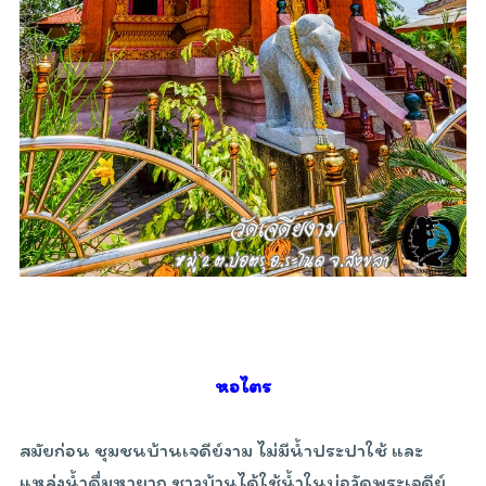
หอไตร
สมัยก่อน ชุมชนบ้านเจดีย์งาม ไม่มีน้ำประปาใช้ และ
แหล่งน้ำดื่มหายาก ชาวบ้านได้ใช้น้ำในบ่อวัดพระเจดีย์