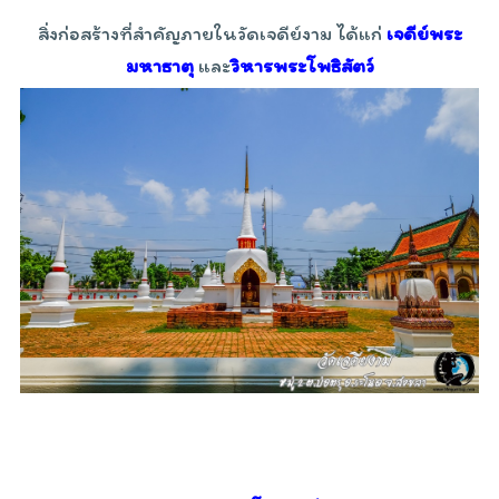
สิ่งก่อสร้างที่สำคัญภายในวัดเจดีย์งาม ได้แก่
เจดีย์พระ
มหาธาตุ
และ
วิหารพระโพธิสัตว์