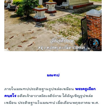
มณฑป
ภายในมณฑปประดิษฐานรูปหล่อเหมือน
พระครูเผือก
คนฺธโร
อดีตเจ้าอาวาสวัดเจดีย์งาม ได้อัญเชิญรูปหล่อ
เหมือน ประดิษฐานในมณฑป เมื่อเดือนพฤษภาคม พ.ศ.