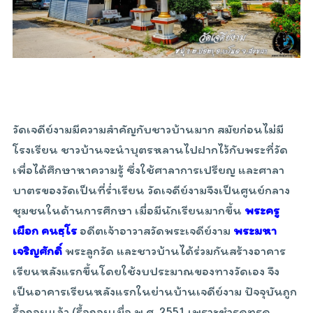
วัดเจดีย์งามมีความสำคัญกับชาวบ้านมาก สมัยก่อนไม่มี
โรงเรียน ชาวบ้านจะนำบุตรหลานไปฝากไว้กับพระที่วัด
เพื่อได้ศึกษาหาความรู้ ซึ่งใช้ศาลาการเปรียญ และศาลา
บาตรของวัดเป็นที่ร่ำเรียน วัดเจดีย์งามจึงเป็นศูนย์กลาง
ชุมชนในด้านการศึกษา เมื่อมีนักเรียนมากขึ้น
พระครู
เผือก คนธฺโร
อดีตเจ้าอาวาสวัดพระเจดีย์งาม
พระมหา
เจริญศักดิ์
พระลูกวัด และชาวบ้านได้ร่วมกันสร้างอาคาร
เรียนหลังแรกขึ้นโดยใช้งบประมาณของทางวัดเอง จึง
เป็นอาคารเรียนหลังแรกในย่านบ้านเจดีย์งาม ปัจจุบันถูก
รื้อถอนแล้ว (รื้อถอนเมื่อ พ.ศ. 2551 เพราะชำรุดทรุด