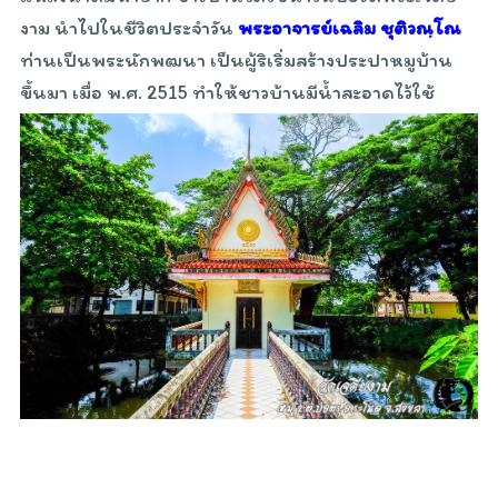
งาม นำไปในชีวิตประจำวัน
พระอาจารย์เฉลิม ชุติวณฺโณ
ท่านเป็นพระนักพฒนา เป็นผู้ริเริ่มสร้างประปาหมูบ้าน
ขึ้นมา เมื่อ พ.ศ. 2515 ทำให้ชาวบ้านมีน้ำสะอาดไว้ใช้