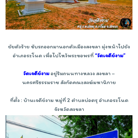
ยัยตัวร้าย ขับรถออกมานอกตัวเมืองสงขลา มุ่งหน้าไปยัง
อำเภอระโนด เพื่อไปไหว้พระขอพรที่
“วัดเจดีย์งาม”
วัดเจดีย์งาม
อยู่ริมถนนทางหลวง สงขลา –
นครศรีธรรมราช สังกัดคณะสงฆ์มหานิกาย
ที่ตั้ง : บ้านเจดีย์งาม หมู่ที่ 2 ตำบลบ่อตรุ อำเภอระโนด
จังหวัดสงขลา